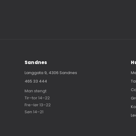
Sandnes
H
Langgata 9, 4306 Sandnes
M
465 33 444
T
Ca
Man stengt
Tir–tor 14–22
G
Fre–lør 13–22
Ko
Søn 14–21
Le