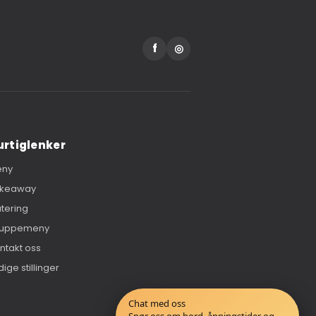
f
◎
urtiglenker
eny
akeaway
tering
ruppemeny
ntakt oss
dige stillinger
Chat med oss