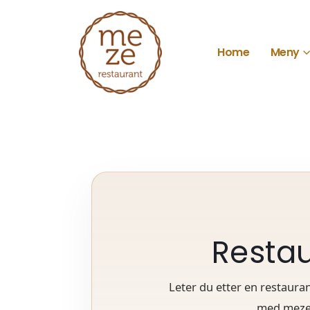
Home
Meny
Restau
Leter du etter en restaur
med meze 