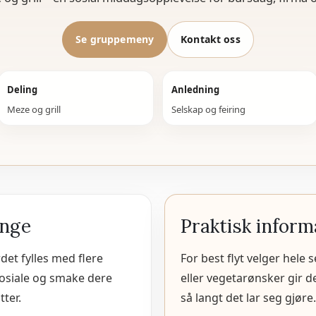
Se gruppemeny
Kontakt oss
Deling
Anledning
Meze og grill
Selskap og feiring
ange
Praktisk inform
et fylles med flere
For best flyt velger hele
 sosiale og smake dere
eller vegetarønsker gir d
ter.
så langt det lar seg gjøre.