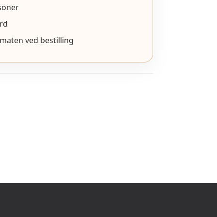
soner
ord
 maten ved bestilling