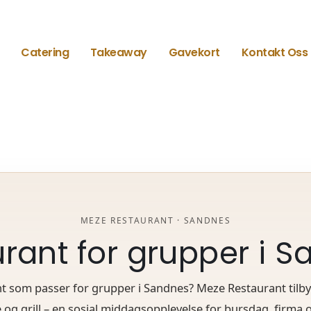
Catering
Takeaway
Gavekort
Kontakt Oss
MEZE RESTAURANT · SANDNES
rant for grupper i 
ant som passer for grupper i Sandnes? Meze Restaurant til
og grill – en sosial middagsopplevelse for bursdag, firma o