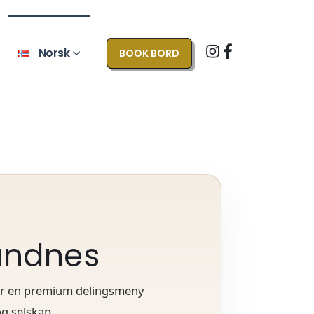
Norsk
BOOK BORD
Sandnes
byr en premium delingsmeny
g selskap.