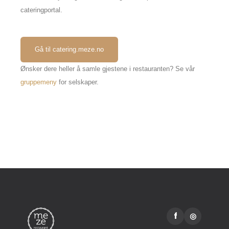
cateringportal.
Gå til catering.meze.no
Ønsker dere heller å samle gjestene i restauranten? Se vår
gruppemeny
for selskaper.
f
◎