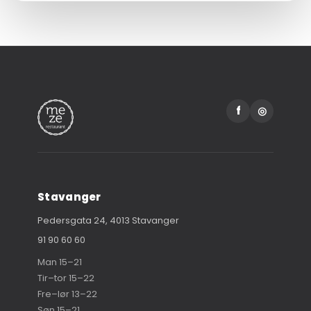
f
◎
Stavanger
Pedersgata 24, 4013 Stavanger
91 90 60 60
Man 15–21
Tir–tor 15–22
Fre–lør 13–22
Søn 15–21